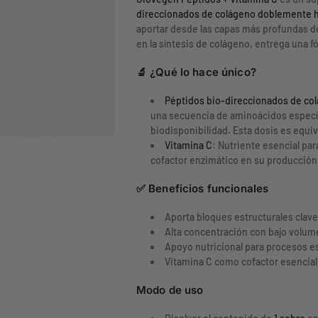
a
d
direccionados de colágeno doblemente h
d
a
l
aportar desde las capas más profundas 
p
d
en la síntesis de colágeno, entrega una fó
a
p
a
r
a
🔬 ¿Qué lo hace único?
a
r
r
C
a
Péptidos bio-direccionados de colá
o
C
una secuencia de aminoácidos especí
l
o
biodisponibilidad. Esta dosis es equiv
á
l
Vitamina C
: Nutriente esencial pa
g
á
cofactor enzimático en su producción 
e
g
n
e
✅ Beneficios funcionales
o
n
h
o
Aporta bloques estructurales clave 
i
h
Alta concentración con bajo volum
d
i
Apoyo nutricional para procesos est
r
d
Vitamina C como cofactor esencial 
o
r
l
o
Modo de uso
i
l