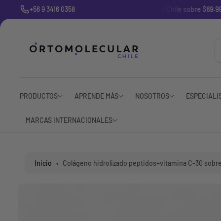
l
+56 9 3416 0358
🚚 Despachos gratis a todo Chile sobre $69.990
c
o
n
t
e
n
i
S
d
al
o
t
PRODUCTOS
APRENDE MÁS
NOSOTROS
ESPECIALI
a
r
MARCAS INTERNACIONALES
a
i
n
f
o
Inicio
•
Colágeno hidrolizado peptidos+vitamina C-30 sobr
r
m
a
c
i
ó