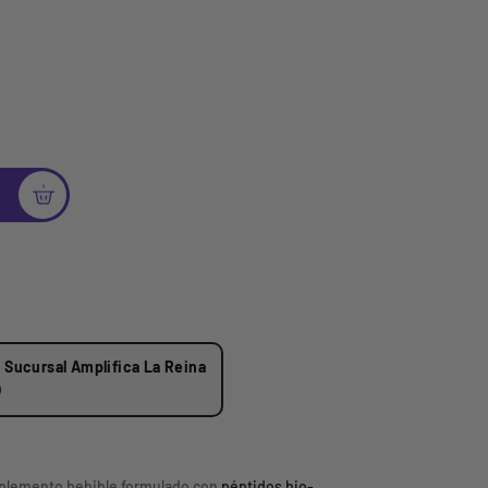
n
Sucursal Amplifica La Reina
plemento bebible formulado con
péptidos bio-