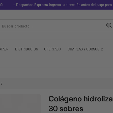
⚡ Despachos Express: Ingresa tu dirección antes del pago para ver
STAS
DISTRIBUCIÓN
OFERTAS ⚡
CHARLAS Y CURSOS 📒
es
Colágeno hidroliz
30 sobres