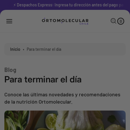
l
⚡ Despachos Express: Ingresa tu dirección antes del pago para ve
0
c
E
C
o
L
A
E
n
M
R
0
E
t
R
N
e
T
O
O
n
S
i
d
Inicio
•
Para terminar el día
o
Blog
Para terminar el día
Conoce las últimas novedades y recomendaciones
de la nutrición Ortomolecular.