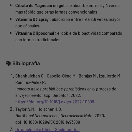
Citrato de Magnesio en gel
: se absorbe entre 3 y 4 veces
más rápido que otras formas convencionales.
Vitamina D3 spray
: absorción entre 1.9 a 2.6 veces mayor
que cápsulas.
Vitamina C liposomal
: el doble de bioactividad comparado
con formas tradicionales.
📚 Bibliografía
Chenhuichen C., Cabello-Olmo M., Barajas M., Izquierdo M.,
Ramírez-Vélez R.
Impacto de los probióticos y prebióticos en el proceso de
envejecimiento
,
Exp. Gerontol.
, 2022.
https://doi.org/10.1016/j.exger.2022.111809
Taylor A.M., Holscher H.D.
Nutritional Neuroscience
,
Neurociencia Nutr.
, 2020.
doi: 10.1080/1028415X.2018.1493808
Ortomolecular Chile – Suplementos