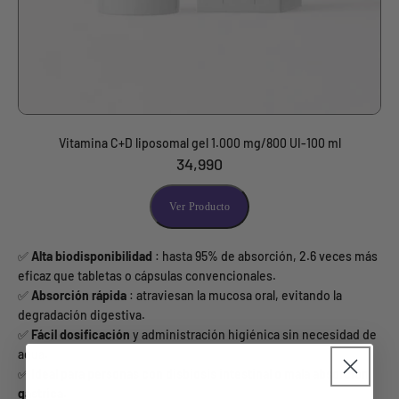
Vitamina C+D liposomal gel 1.000 mg/800 UI-100 ml
34,990
Ver Producto
✅
Alta biodisponibilidad
: hasta 95% de absorción, 2.6 veces más
eficaz que tabletas o cápsulas convencionales.
✅
Absorción rápida
: atraviesan la mucosa oral, evitando la
degradación digestiva.
✅
Fácil dosificación
y administración higiénica sin necesidad de
agua.
✅
Ideal para personas con disbiosis intestinal o mala absorción
gástrica.