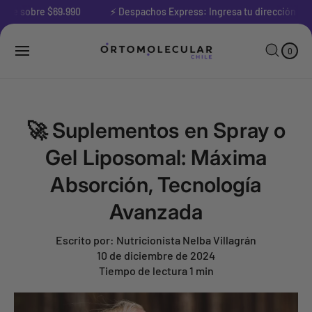
l
ile sobre $69.990
⚡ Despachos Express: Ingresa tu dirección antes
0
c
E
C
o
L
A
E
n
M
R
0
E
t
R
N
e
T
O
O
n
S
i
d
o
🚀 Suplementos en Spray o
Gel Liposomal: Máxima
Absorción, Tecnología
Avanzada
Escrito por:
Nutricionista Nelba Villagrán
10 de diciembre de 2024
Tiempo de lectura
1
min