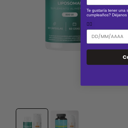
Te gustaría tener una 
cumpleaños? Déjanos t
👇🏼
C
m
e
d
i