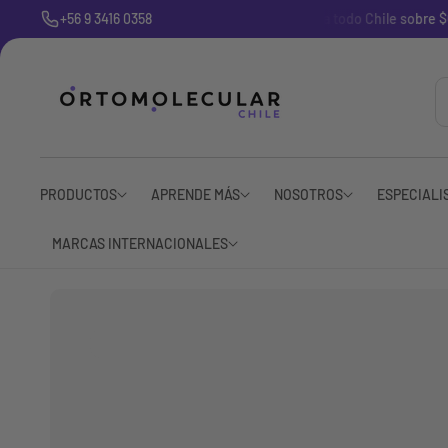
l
+56 9 3416 0358
🚚 Despachos gratis a todo Chile sobre $69
c
o
n
t
e
n
i
d
o
PRODUCTOS
APRENDE MÁS
NOSOTROS
ESPECIALI
MARCAS INTERNACIONALES