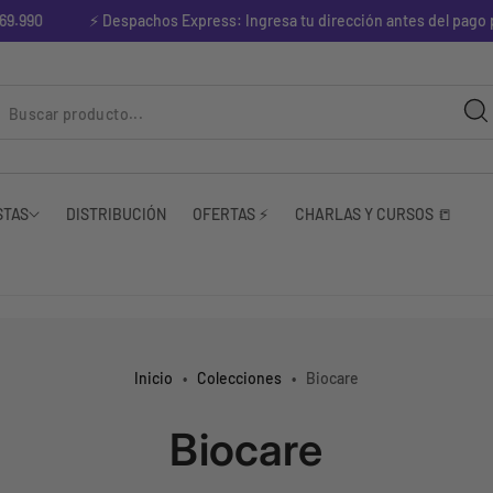
.990
⚡ Despachos Express: Ingresa tu dirección antes del pago par
STAS
DISTRIBUCIÓN
OFERTAS ⚡
CHARLAS Y CURSOS 📒
Inicio
•
Colecciones
•
Biocare
R
Biocare