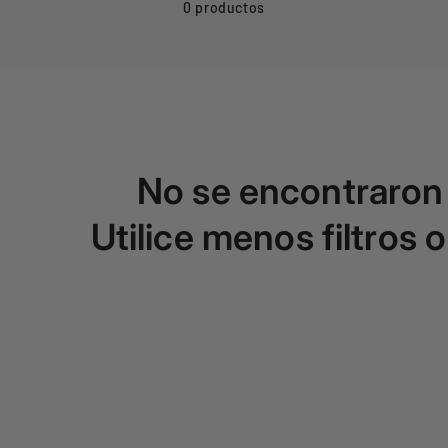
e
0 productos
c
o
p
No se encontraron
i
Utilice menos filtros 
l
a
c
i