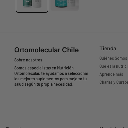
o
s
a
b
i
e
r
Tienda
Ortomolecular Chile
t
Quiénes Somos
o
Sobre nosotros
s
Qué es la nutric
Somos especialistas en Nutrición
1
Ortomolecular, te ayudamos a seleccionar
Aprende más
los mejores suplementos para mejorar tu
e
Charlas y Curso
salud según tu propia necesidad.
n
m
o
d
a
l