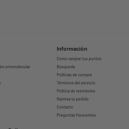
s
n
a
s
s
a
s
Información
Cómo canjear tus puntos
ión ortomolecular
Búsqueda
Políticas de compra
s
Términos del servicio
Política de reembolso
Rastrea tu pedido
Contacto
Preguntas frecuentes