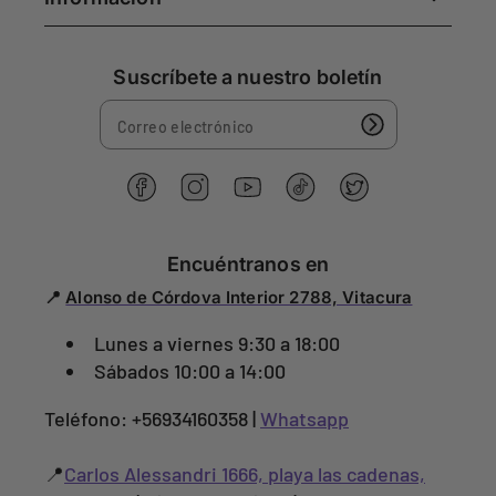
Suscríbete a nuestro boletín
F
I
Y
T
G
a
n
o
i
o
C
c
s
u
k
r
a
e
t
T
T
j
Encuéntranos en
r
b
a
u
o
e
m
📍
Alonso de Córdova Interior 2788, Vitacura
o
g
b
k
o
e
o
r
e
Lunes a viernes 9:30 a 18:00
k
a
n
m
Sábados 10:00 a 14:00
1
3
Teléfono: +56934160358 |
Whatsapp
2
3
8
📍
Carlos Alessandri 1666, playa las cadenas,
3