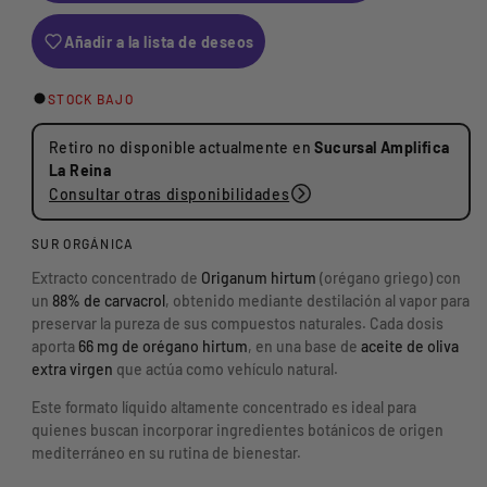
m
e
o
o
i
n
s
r
Añadir a la lista de deseos
n
t
1
u
a
e
e
i
r
STOCK BAJO
n
g
r
l
m
c
a
Retiro no disponible actualmente en
Sucursal Amplifica
u
o
a
c
La Reina
d
l
n
a
Consultar otras disponibilidades
a
t
n
a
l
i
t
SUR ORGÁNICA
d
i
r
A
a
d
Extracto concentrado de
Origanum hirtum
(orégano griego) con
v
d
a
un
88% de carvacrol
, obtenido mediante destilación al vapor para
e
p
d
preservar la pureza de sus compuestos naturales. Cada dosis
n
a
p
aporta
66 mg de orégano hirtum
, en una base de
aceite de oliva
i
r
a
extra virgen
que actúa como vehículo natural.
d
a
r
Este formato líquido altamente concentrado es ideal para
a
A
a
quienes buscan incorporar ingredientes botánicos de origen
O
c
A
mediterráneo en su rutina de bienestar.
s
e
c
s
i
e