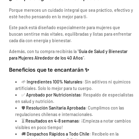
Porque mereces un cuidado integral que sea práctico, efectivo y
C
esté hecho pensando en lo mejor para ti.
a
r
Este pack está diseñado especialmente para mujeres que
m
buscan sentirse más vitales, equilibradas y listas para enfrentar
e
cada día con energía y bienestar.
n
Además, con tu compra recibirás la "
Guía de Salud y Bienestar
1
para Mujeres Alrededor de los 40 Años
".
3
2
Beneficios que te encantarán
✨
3
8
🌱
Ingredientes 100% Naturales
: Sin aditivos ni químicos
3
artificiales. Solo lo mejor para tu cuerpo.
6
✅
Aprobado por Nutricionistas
: Respaldo de especialistas
0
en salud y nutrición.
2
🛡️
Resolución Sanitaria Aprobada
: Cumplimos con las
3
regulaciones chilenas e internacionales.
⏳
Resultados en 4-8 semanas
: ¡Empieza a notar cambios
5
visibles en poco tiempo!
S
🚚
Despachos Rápidos a Todo Chile
: Recíbelo en la
a