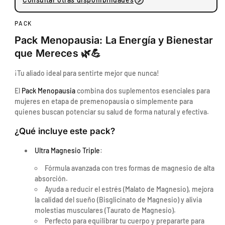
a
a
t
n
i
t
r
PACK
d
i
Pack Menopausia: La Energía y Bienestar
a
d
A
d
a
que Mereces
🌿💪
v
p
d
e
a
p
¡Tu aliado ideal para sentirte mejor que nunca!
n
r
a
i
El
Pack Menopausia
combina dos suplementos esenciales para
a
r
d
mujeres en etapa de premenopausia o simplemente para
P
a
a
quienes buscan potenciar su salud de forma natural y efectiva.
a
P
O
c
a
s
¿Qué incluye este pack?
k
c
s
M
k
Ultra Magnesio Triple
:
a
e
M
2
n
e
Fórmula avanzada con tres formas de magnesio de alta
3
o
n
absorción.
5
p
o
Ayuda a reducir el estrés (Malato de Magnesio), mejora
7
a
p
la calidad del sueño (Bisglicinato de Magnesio) y alivia
8
u
a
molestias musculares (Taurato de Magnesio).
s
u
7
Perfecto para equilibrar tu cuerpo y prepararte para