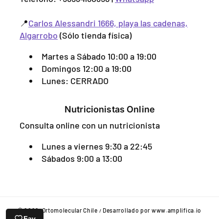
d
o
v
📍
Carlos Alessandri 1666, playa las cadenas,
a
Algarrobo
(Sólo tienda física)
i
n
Martes a Sábado 10:00 a 19:00
t
Domingos 12:00 a 19:00
e
Lunes: CERRADO
r
i
o
Nutricionistas Online
r
Consulta online con un nutricionista
2
7
Lunes a viernes 9:30 a 22:45
8
Sábados 9:00 a 13:00
8
,
V
i
t
© 2026,
Ortomolecular Chile
Desarrollado por www.amplifica.io
M
/
a
Fav