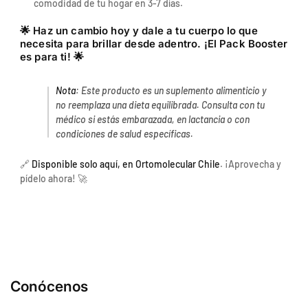
comodidad de tu hogar en 3-7 días.
n
t
🌟
Haz un cambio hoy y dale a tu cuerpo lo que
i
necesita para brillar desde adentro. ¡El Pack Booster
a
es para ti!
🌟
g
o
Nota
: Este producto es un suplemento alimenticio y
R
no reemplaza una dieta equilibrada. Consulta con tu
M
médico si estás embarazada, en lactancia o con
C
condiciones de salud específicas.
h
i
🔗
Disponible solo aquí, en Ortomolecular Chile
. ¡Aprovecha y
l
pídelo ahora! 🚀
e
Conócenos