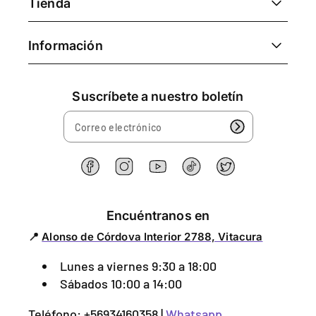
Tienda
Información
Suscríbete a nuestro boletín
A
l
F
I
Y
T
G
o
a
n
o
i
o
n
c
s
u
k
r
s
e
t
T
T
j
Encuéntranos en
o
b
a
u
o
e
📍
Alonso de Córdova Interior 2788, Vitacura
d
o
g
b
k
o
o
r
e
e
Lunes a viernes 9:30 a 18:00
k
a
C
m
Sábados 10:00 a 14:00
ó
r
Teléfono: +56934160358 |
Whatsapp