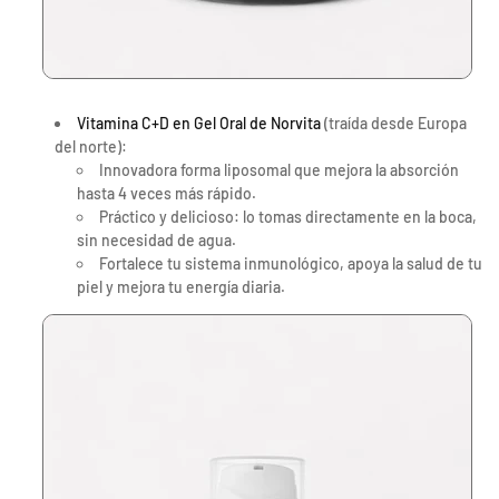
t
s
a
t
r
a
p
r
a
p
r
a
Vitamina C+D en Gel Oral de Norvita
(traída desde Europa
a
r
del norte):
M
a
Innovadora forma liposomal que mejora la absorción
u
M
hasta 4 veces más rápido.
j
u
Práctico y delicioso: lo tomas directamente en la boca,
e
j
sin necesidad de agua.
r
e
Fortalece tu sistema inmunológico, apoya la salud de tu
e
r
piel y mejora tu energía diaria.
s
e
s