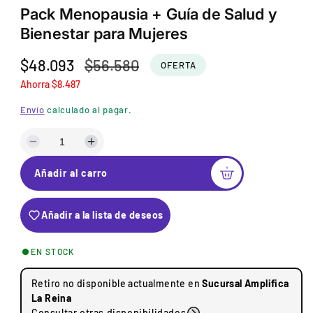
t
Pack Menopausia + Guía de Salud y
o
Bienestar para Mujeres
s
1
P
$48.093
P
$56.580
e
OFERTA
n
Ahorra $8.487
r
r
m
e
e
o
Envío
calculado al pagar.
d
c
c
a
D
a
i
i
l
i
u
Añadir al carro
s
m
o
o
m
e
o
r
i
n
Añadir a la lista de deseos
n
t
f
e
u
a
e
g
i
r
EN STOCK
r
l
r
u
c
a
Retiro no disponible actualmente en
Sucursal Amplifica
t
l
a
c
La Reina
n
a
Consultar otras disponibilidades